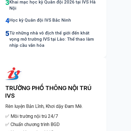
3
Khai mạc học kỳ Quân đội 2026 tại IVS Hà
Nội
4
Học kỳ Quân đội IVS Bắc Ninh
5
Từ những nhà vô địch thế giới đến khát
vọng mở trường IVS tại Lào: Thể thao làm
nhịp cầu văn hóa
TRƯỜNG PHỔ THÔNG NỘI TRÚ
IVS
Rèn luyện Bản Lĩnh, Khơi dậy Đam Mê.
✅ Môi trường nội trú 24/7
✅ Chuẩn chương trình BGD