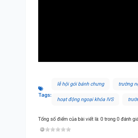
lễ hội gói bánh chưng
trường nộ
Tags:
hoạt động ngoại khóa IVS
trườ
Tổng số điểm của bài viết là: 0 trong 0 đánh gi