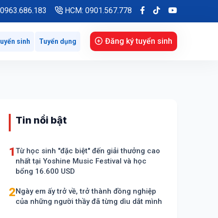
0963.686.183
HCM: 0901.567.778
Đăng ký tuyển sinh
uyển sinh
Tuyển dụng
Tin nổi bật
1
Từ học sinh "đặc biệt" đến giải thưởng cao
nhất tại Yoshine Music Festival và học
bổng 16.600 USD
2
Ngày em ấy trở về, trở thành đồng nghiệp
của những người thầy đã từng dìu dắt mình