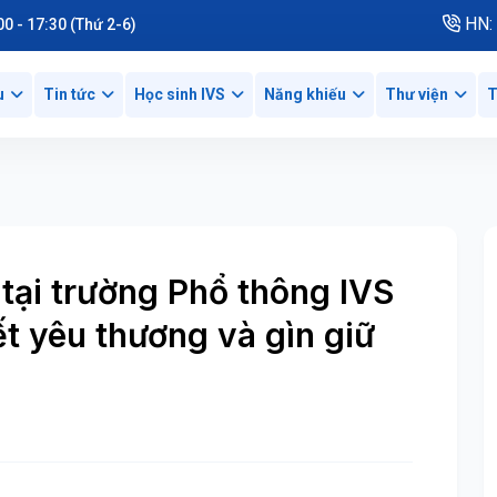
HN: 
00 - 17:30 (Thứ 2-6)
u
Tin tức
Học sinh IVS
Năng khiếu
Thư viện
T
 tại trường Phổ thông IVS
t yêu thương và gìn giữ