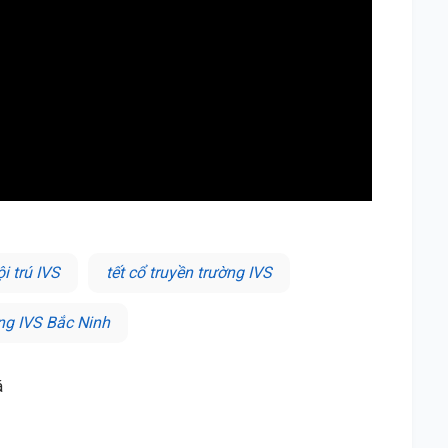
i trú IVS
tết cổ truyền trường IVS
ng IVS Bắc Ninh
á