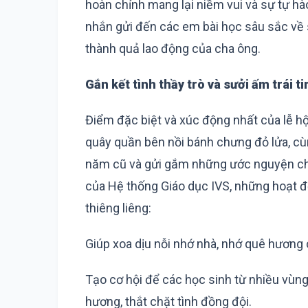
hoàn chỉnh mang lại niềm vui và sự tự hà
nhắn gửi đến các em bài học sâu sắc về s
thành quả lao động của cha ông.
Gắn kết tình thầy trò và sưởi ấm trái t
Điểm đặc biệt và xúc động nhất của lễ hộ
quây quần bên nồi bánh chưng đỏ lửa, cù
năm cũ và gửi gắm những ước nguyện cho
của Hệ thống Giáo dục IVS, những hoạt đ
thiêng liêng:
Giúp xoa dịu nỗi nhớ nhà, nhớ quê hương
Tạo cơ hội để các học sinh từ nhiều vùn
hương, thắt chặt tình đồng đội.