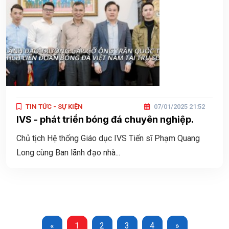
TIN TỨC - SỰ KIỆN
07/01/2025 21:52
IVS - phát triển bóng đá chuyên nghiệp.
Chủ tịch Hệ thống Giáo dục IVS Tiến sĩ Phạm Quang
Long cùng Ban lãnh đạo nhà...
«
1
2
3
4
»