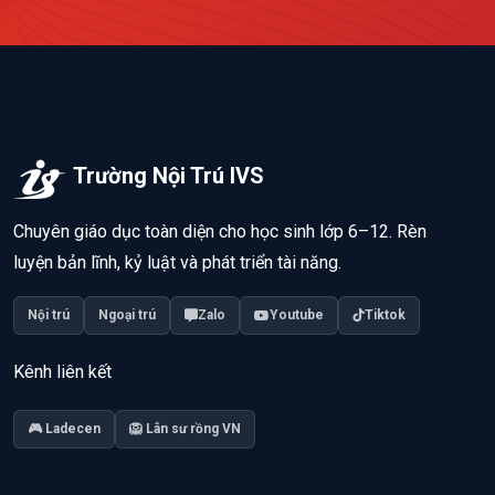
Trường Nội Trú IVS
Chuyên giáo dục toàn diện cho học sinh lớp 6–12. Rèn
luyện bản lĩnh, kỷ luật và phát triển tài năng.
Nội trú
Ngoại trú
Zalo
Youtube
Tiktok
Kênh liên kết
🎮 Ladecen
🦁 Lân sư rồng VN