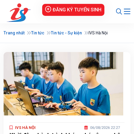
ĐĂNG KÝ TUYỂN SINH
Trang nhất
Tin tức
Tin tức - Sự kiện
IVS Hà Nội
IVS HÀ NỘI
06/08/2026 22:27