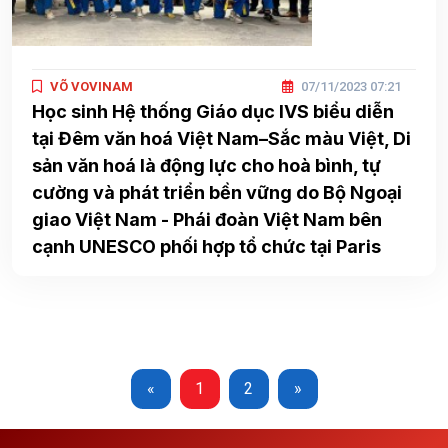
VÕ VOVINAM
07/11/2023 07:21
Học sinh Hệ thống Giáo dục IVS biểu diễn
tại Đêm văn hoá Việt Nam–Sắc màu Việt, Di
sản văn hoá là động lực cho hoà bình, tự
cường và phát triển bền vững do Bộ Ngoại
giao Việt Nam - Phái đoàn Việt Nam bên
cạnh UNESCO phối hợp tổ chức tại Paris
«
1
2
»