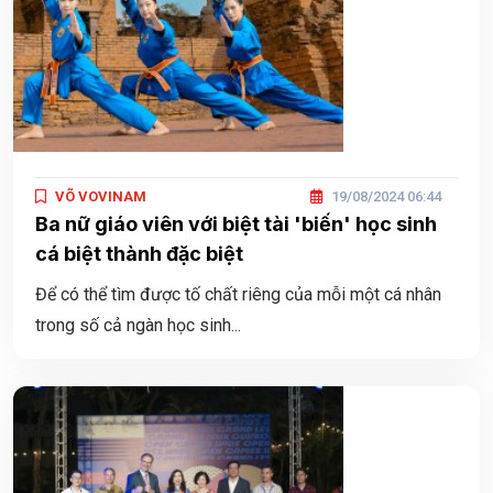
VÕ VOVINAM
19/08/2024 06:44
Ba nữ giáo viên với biệt tài 'biến' học sinh
cá biệt thành đặc biệt
Để có thể tìm được tố chất riêng của mỗi một cá nhân
trong số cả ngàn học sinh...