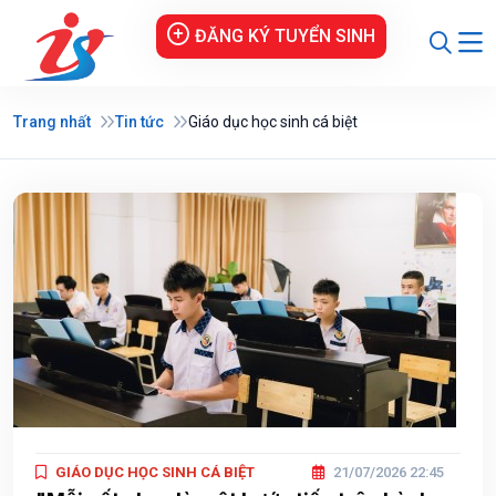
ĐĂNG KÝ TUYỂN SINH
Trang nhất
Tin tức
Giáo dục học sinh cá biệt
GIÁO DỤC HỌC SINH CÁ BIỆT
21/07/2026 22:45