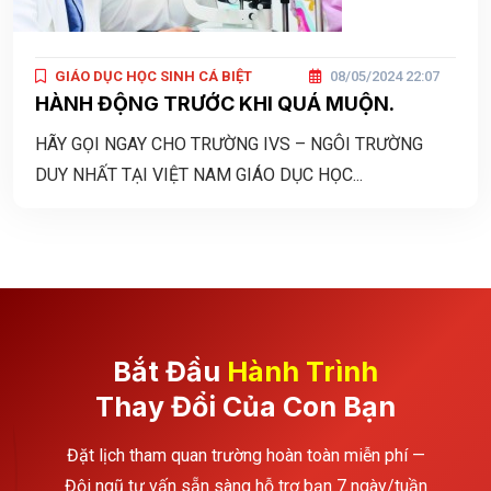
GIÁO DỤC HỌC SINH CÁ BIỆT
08/05/2024 22:07
HÀNH ĐỘNG TRƯỚC KHI QUÁ MUỘN.
HÃY GỌI NGAY CHO TRƯỜNG IVS – NGÔI TRƯỜNG
DUY NHẤT TẠI VIỆT NAM GIÁO DỤC HỌC...
Bắt Đầu
Hành Trình
Thay Đổi Của Con Bạn
Đặt lịch tham quan trường hoàn toàn miễn phí —
Đội ngũ tư vấn sẵn sàng hỗ trợ bạn 7 ngày/tuần