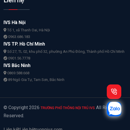
Liên hệ
IVS Hà Nội
Tổ 1, xã Thanh Oai, Hà Nội
0963.686.183
IVS TP. Hồ Chí Minh
Số 27, TL 02, khu phố 32, phường An Phú Đông, Thành phố Hồ Chí Minh
0901.56.7778
IVS Bắc Ninh
0869.588.668
89 Ngô Gia Tự, Tam Sơn, Bắc Ninh
© Copyright
2026
All Rights
TRƯỜNG PHỔ THÔNG NỘI TRÚ IVS
Reserved.
Liên kết
Liên hệ
truongivs.com