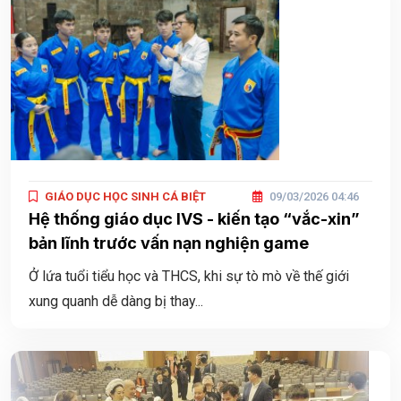
GIÁO DỤC HỌC SINH CÁ BIỆT
09/03/2026 04:46
Hệ thống giáo dục IVS - kiến tạo “vắc-xin”
bản lĩnh trước vấn nạn nghiện game
Ở lứa tuổi tiểu học và THCS, khi sự tò mò về thế giới
xung quanh dễ dàng bị thay...