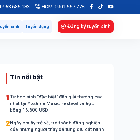
0963.686.183
HCM: 0901.567.778
Đăng ký tuyển sinh
uyển sinh
Tuyển dụng
Tin nổi bật
1
Từ học sinh "đặc biệt" đến giải thưởng cao
nhất tại Yoshine Music Festival và học
bổng 16.600 USD
2
Ngày em ấy trở về, trở thành đồng nghiệp
của những người thầy đã từng dìu dắt mình