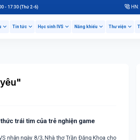
HN: 
00 - 17:30 (Thứ 2-6)
u
Tin tức
Học sinh IVS
Năng khiếu
Thư viện
T
 yêu"
hức trái tim của trẻ nghiện game
IVS nhân ngày 8/3, Nhà thơ Trần Đăng Khoa cho