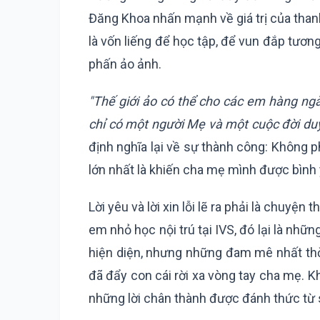
Đăng Khoa nhấn mạnh về giá trị của tha
là vốn liếng để học tập, để vun đắp tươn
phấn ảo ảnh.
"Thế giới ảo có thể cho các em hàng ngà
chỉ có một người Mẹ và một cuộc đời du
định nghĩa lại về sự thành công: Không ph
lớn nhất là khiến cha mẹ mình được bình 
Lời yêu và lời xin lỗi lẽ ra phải là chuy
em nhỏ học nội trú tại IVS, đó lại là nhữn
hiện diện, nhưng những đam mê nhất thời
đã đẩy con cái rời xa vòng tay cha mẹ. 
những lời chân thành được đánh thức từ s