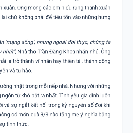
nh xuân. Ông mong các em hiểu rằng thanh xuân
g lai chứ không phải để tiêu tốn vào những hưng
n 'mạng sống', nhưng ngoài đời thực, chúng ta
y nhất"
, Nhà thơ Trần Đăng Khoa nhắn nhủ. Ông
ải là trở thành vĩ nhân hay thiên tài, thành công
yên và tự hào.
ện thường nhật trong mỗi nếp nhà. Nhưng với những
g ngôn từ khó bật ra nhất. Tình yêu gia đình luôn
 và sự ngắt kết nối trong kỷ nguyên số đôi khi
Không có món quà 8/3 nào tặng mẹ ý nghĩa bằng
ự tỉnh thức.