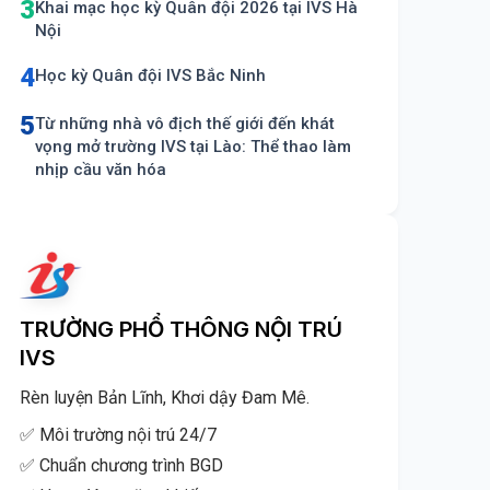
3
Khai mạc học kỳ Quân đội 2026 tại IVS Hà
Nội
4
Học kỳ Quân đội IVS Bắc Ninh
5
Từ những nhà vô địch thế giới đến khát
vọng mở trường IVS tại Lào: Thể thao làm
nhịp cầu văn hóa
TRƯỜNG PHỔ THÔNG NỘI TRÚ
IVS
Rèn luyện Bản Lĩnh, Khơi dậy Đam Mê.
✅ Môi trường nội trú 24/7
✅ Chuẩn chương trình BGD