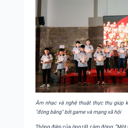
Âm nhạc và nghệ thuật thực thụ giúp kí
"đóng băng" bởi game và mạng xã hội
Thông điệp của ông rất cảm động: “Một 