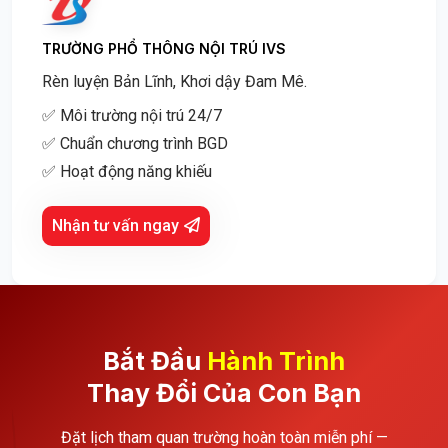
TRƯỜNG PHỔ THÔNG NỘI TRÚ IVS
Rèn luyện Bản Lĩnh, Khơi dậy Đam Mê.
✅ Môi trường nội trú 24/7
✅ Chuẩn chương trình BGD
✅ Hoạt động năng khiếu
Nhận tư vấn ngay
Bắt Đầu
Hành Trình
Thay Đổi Của Con Bạn
Đặt lịch tham quan trường hoàn toàn miễn phí —