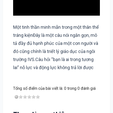
Một tinh thần minh mẫn trong một thân thể
tráng kiệnĐây là một câu nói ngắn gọn, mô
tả đầy đủ hạnh phúc của một con người và
đó cũng chính là triết lý giáo dục của ngôi
trường IVS.Câu hỏi “bạn là ai trong tương
lai” nỗ lực và động lực không trả lời được
bởi nó chỉ là cảm xúc nhất thời. Chỉ có “Kỷ
luật” mới trả lời được. Nếu một lần tới thăm
Tổng số điểm của bài viết là: 0 trong 0 đánh giá
ngôi trường IVS bạn sẽ thấy ngoài giờ học
trên lớp khoảng thời gian còn lại học sinh
được đầu tư tập luyện rất nhiều môn thể