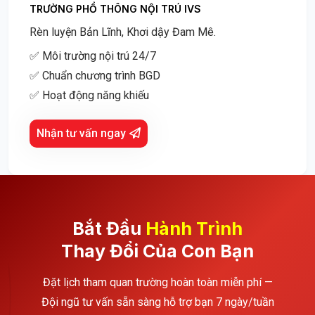
TRƯỜNG PHỔ THÔNG NỘI TRÚ IVS
Rèn luyện Bản Lĩnh, Khơi dậy Đam Mê.
✅ Môi trường nội trú 24/7
✅ Chuẩn chương trình BGD
✅ Hoạt động năng khiếu
Nhận tư vấn ngay
Bắt Đầu
Hành Trình
Thay Đổi Của Con Bạn
Đặt lịch tham quan trường hoàn toàn miễn phí —
Đội ngũ tư vấn sẵn sàng hỗ trợ bạn 7 ngày/tuần