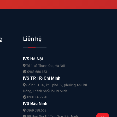
g
Liên hệ
IVS Hà Nội
Tổ 1, xã Thanh Oai, Hà Nội
0963.686.183
IVS TP. Hồ Chí Minh
Số 27, TL 02, khu phố 32, phường An Phú
Đông, Thành phố Hồ Chí Minh
0901.56.7778
IVS Bắc Ninh
0869.588.668
89 Ngô Gia Tự, Tam Sơn, Bắc Ninh