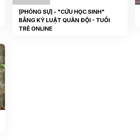
[PHÓNG SỰ] - "CỨU HỌC SINH"
BẰNG KỶ LUẬT QUÂN ĐỘI - TUỔI
TRẺ ONLINE