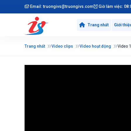
Email:
truongivs@truongivs.com
Giờ làm việc: 08:
Trang nhất
Giới thiệ
Trang nhất
Video clips
Video hoạt động
Video 1