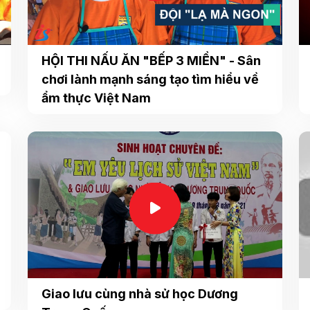
HỘI THI NẤU ĂN "BẾP 3 MIỀN" - Sân
chơi lành mạnh sáng tạo tìm hiểu về
ẩm thực Việt Nam
Giao lưu cùng nhà sử học Dương