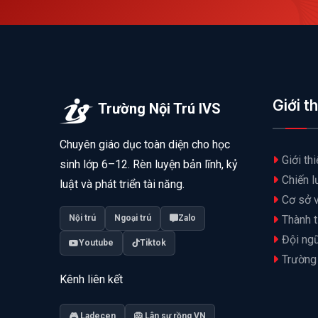
Giới t
Trường Nội Trú IVS
Chuyên giáo dục toàn diện cho học
Giới th
sinh lớp 6–12. Rèn luyện bản lĩnh, kỷ
Chiến l
luật và phát triển tài năng.
Cơ sở v
Thành t
Nội trú
Ngoại trú
Zalo
Đội ngũ
Youtube
Tiktok
Trường
Kênh liên kết
🎮 Ladecen
🦁 Lân sư rồng VN