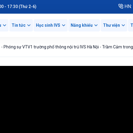
HN: 
00 - 17:30 (Thứ 2-6)
u
Tin tức
Học sinh IVS
Năng khiếu
Thư viện
T
 - Phóng sự VTV1 trường phổ thông nội trú IVS Hà Nội - Trầm Cảm tron