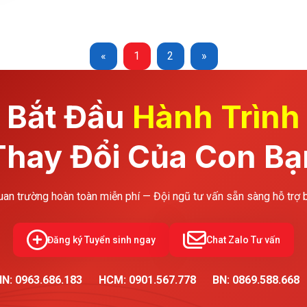
«
1
2
»
Bắt Đầu
Hành Trình
Thay Đổi Của Con Bạ
uan trường hoàn toàn miễn phí — Đội ngũ tư vấn sẵn sàng hỗ trợ
Đăng ký Tuyển sinh ngay
Chat Zalo Tư vấn
N: 0963.686.183
HCM: 0901.567.778
BN: 0869.588.668