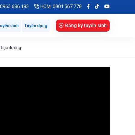
0963.686.183
HCM: 0901.567.778
Đăng ký tuyển sinh
uyển sinh
Tuyển dụng
g học đường